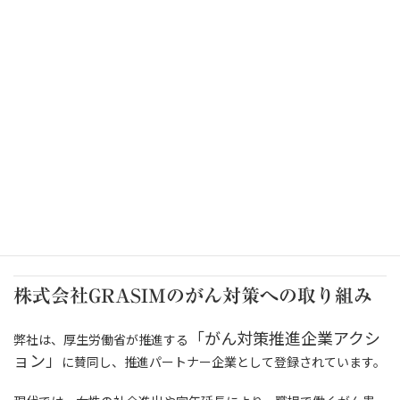
の第一歩」
保険は人生に寄り添う大切なツール。でも、時代や生活の変化に
合わせてメンテナンスすることが重要です。
毎月の固定費を下げられれば、貯蓄や投資、教育費や老後資金と
いった“未来のお金”に余裕が生まれます。見直しは「面倒そう」
と感じるかもしれませんが、思った以上の効果が得られるかもし
れません。
ぜひこの機会に、一度ご自身の保険をチェックしてみてくださ
い。
株式会社GRASIMのがん対策への取り組み
「がん対策推進企業アクシ
弊社は、厚生労働省が推進する
ョン」
に賛同し、推進パートナー企業として登録されています。