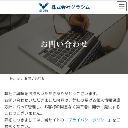
コ
ナ
ン
ビ
テ
ゲ
ン
ー
ツ
シ
へ
ョ
ス
ン
キ
に
お問い合わせ
ッ
移
プ
動
Home
お問い合わせ
弊社に興味をお持ちいただきありがとうございます。
お問い合わせいただきました内容は、弊社の掲げる個人情報保護
方針に沿って管理し、お客様の同意なく第三者に開示・提供する
ことはございません。
詳細につきましては、当サイトの
「プライバシーポリシー」
をご
参照ください。