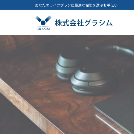
コ
ナ
あなたのライフプランに最適な保険を選ぶお手伝い
ン
ビ
テ
ゲ
ン
ー
ツ
シ
へ
ョ
ス
ン
キ
に
ッ
移
プ
動