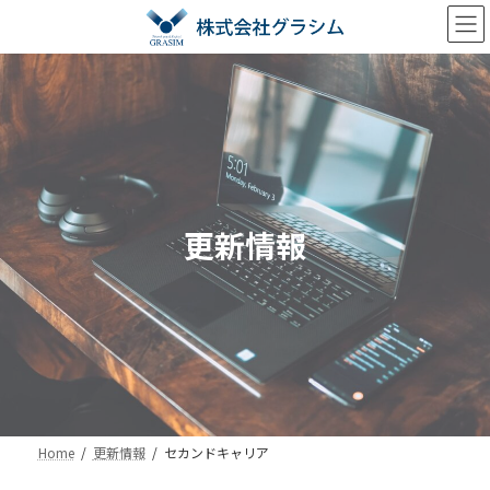
コ
ナ
ン
ビ
テ
ゲ
ン
ー
ツ
シ
へ
ョ
ス
ン
キ
に
ッ
移
プ
動
更新情報
Home
更新情報
セカンドキャリア